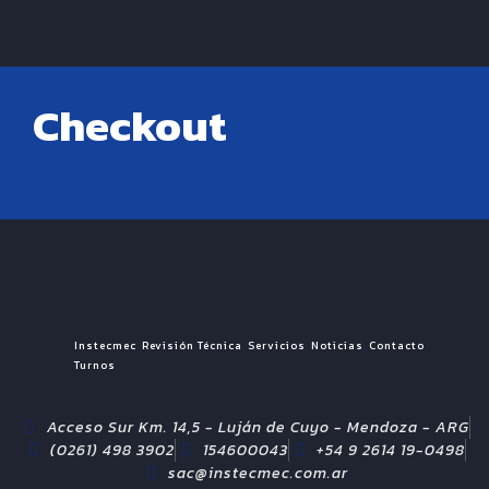
Checkout
Instecmec
Revisión Técnica
Servicios
Noticias
Contacto
Turnos
Acceso Sur Km. 14,5 - Luján de Cuyo - Mendoza - ARG
(0261) 498 3902
154600043
+54 9 2614 19-0498
sac@instecmec.com.ar