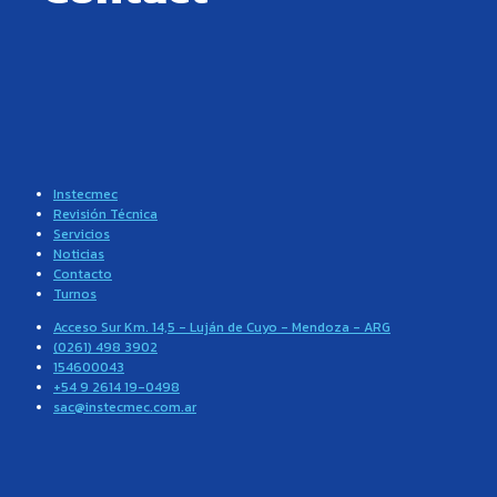
Instecmec
Revisión Técnica
Servicios
Noticias
Contacto
Turnos
Acceso Sur Km. 14,5 - Luján de Cuyo - Mendoza - ARG
(0261) 498 3902
154600043
+54 9 2614 19-0498
sac@instecmec.com.ar