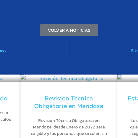
VOLVER A NOTICIAS
igos
Pró
ido
Revisión Técnica
Est
Obligatoria en Mendoza
es la
ículos
Revisión Técnica Obligatoria en
Los
Mendoza: desde Enero de 2022 será
que
exigible y las personas que circulen sin
seg